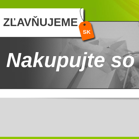
ZĽAVŇUJEME
SK
Nakupujte so