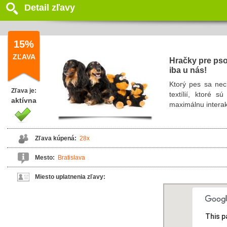
Detail zľavy
15%
ZĽAVA
Hračky pre pso
iba u nás!
Ktorý pes sa nec
Zľava je:
textílií, ktoré 
aktívna
maximálnu interak
Zľava kúpená:
28x
Mesto:
Bratislava
Miesto uplatnenia zľavy:
This p