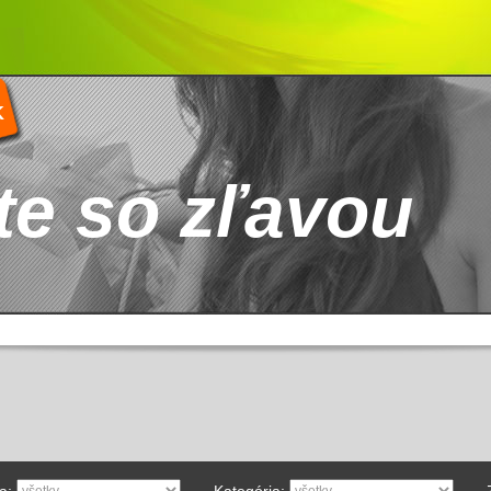
K
te so zľavou