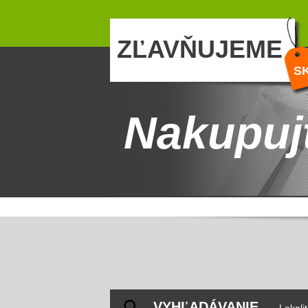
ZĽAVŇUJEME
S
Nakupuj
VYHĽADÁVANIE