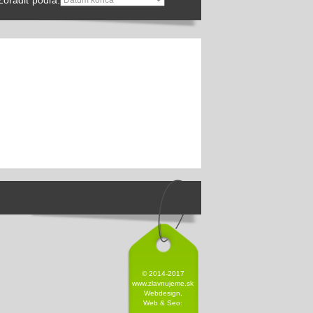
Zoradiť podľa:
© 2014-2017
www.zlavnujeme.sk
Webdesign,
Web &
Seo
: