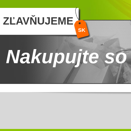
ZĽAVŇUJEME
SK
Nakupujte so