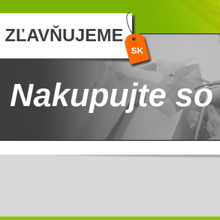
ZĽAVŇUJEME
SK
Nakupujte so