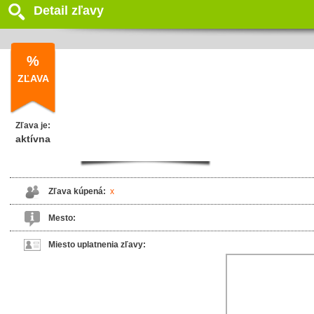
Detail zľavy
%
ZĽAVA
Zľava je:
aktívna
Zľava kúpená:
x
Mesto:
Miesto uplatnenia zľavy: