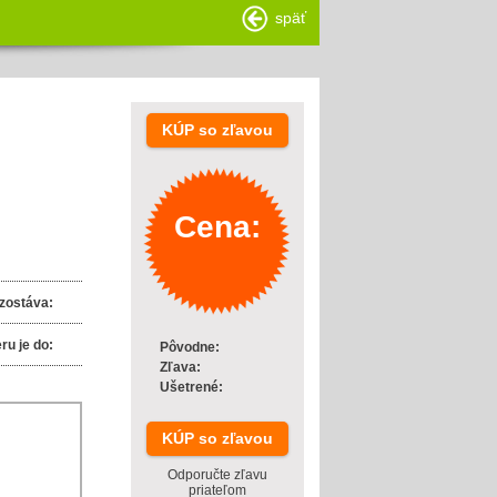
späť
KÚP so zľavou
Cena:
zostáva:
ru je do:
Pôvodne:
Zľava:
Ušetrené:
KÚP so zľavou
Odporučte zľavu
priateľom