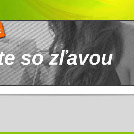
K
te so zľavou