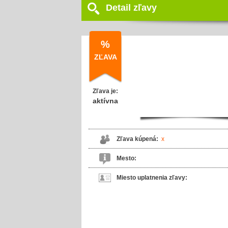
Detail zľavy
%
ZĽAVA
Zľava je:
aktívna
Zľava kúpená:
x
Mesto:
Miesto uplatnenia zľavy: