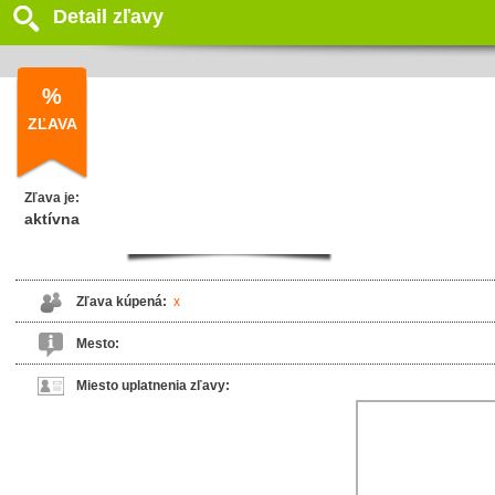
Detail zľavy
%
ZĽAVA
Zľava je:
aktívna
Zľava kúpená:
x
Mesto:
Miesto uplatnenia zľavy: