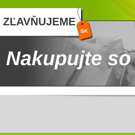
ZĽAVŇUJEME
SK
Nakupujte so