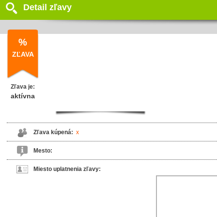
Detail zľavy
%
ZĽAVA
Zľava je:
aktívna
Zľava kúpená:
x
Mesto:
Miesto uplatnenia zľavy: