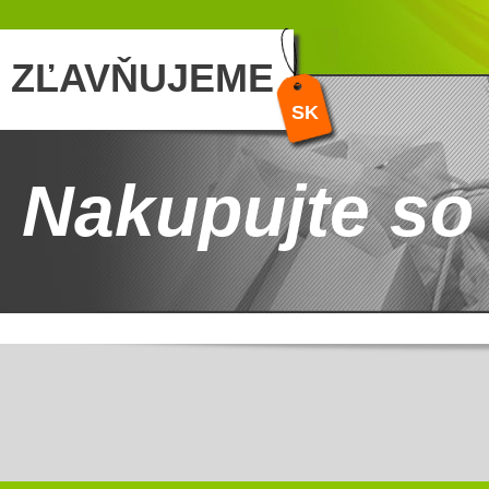
ZĽAVŇUJEME
SK
Nakupujte so