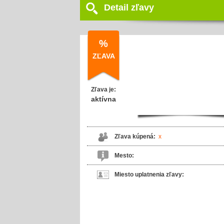
Detail zľavy
%
ZĽAVA
Zľava je:
aktívna
Zľava kúpená:
x
Mesto:
Miesto uplatnenia zľavy: