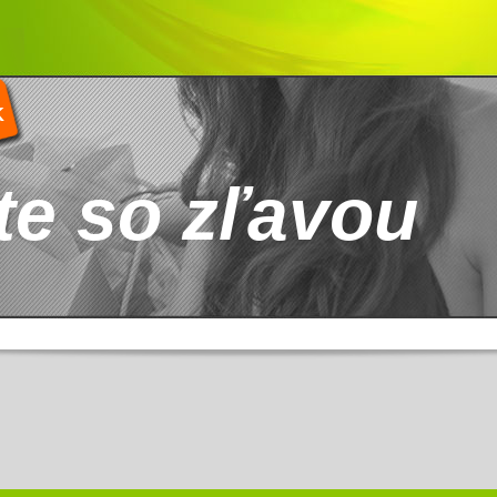
K
te so zľavou