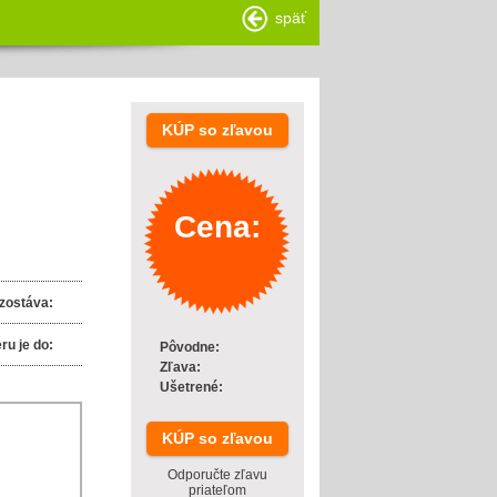
späť
KÚP so zľavou
Cena:
zostáva:
ru je do:
Pôvodne:
Zľava:
Ušetrené:
KÚP so zľavou
Odporučte zľavu
priateľom