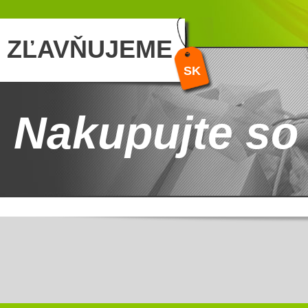
ZĽAVŇUJEME
SK
Nakupujte so