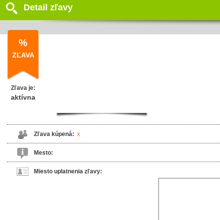
Detail zľavy
%
ZĽAVA
Zľava je:
aktívna
Zľava kúpená:
x
Mesto:
Miesto uplatnenia zľavy: