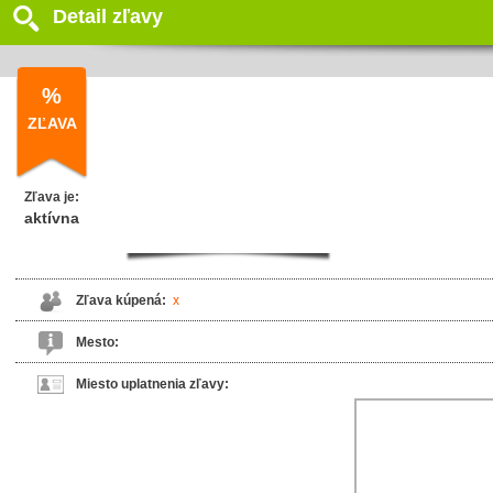
Detail zľavy
%
ZĽAVA
Zľava je:
aktívna
Zľava kúpená:
x
Mesto:
Miesto uplatnenia zľavy: