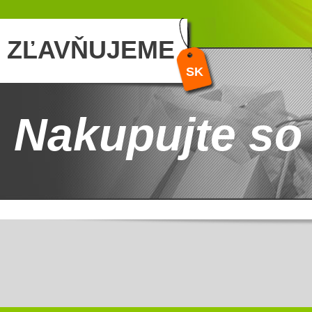
ZĽAVŇUJEME
SK
Nakupujte so