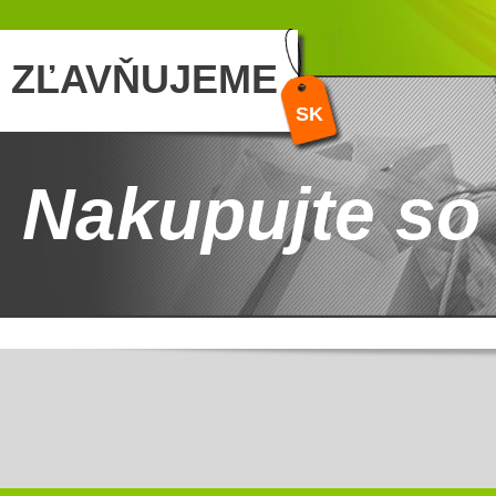
ZĽAVŇUJEME
SK
Nakupujte so