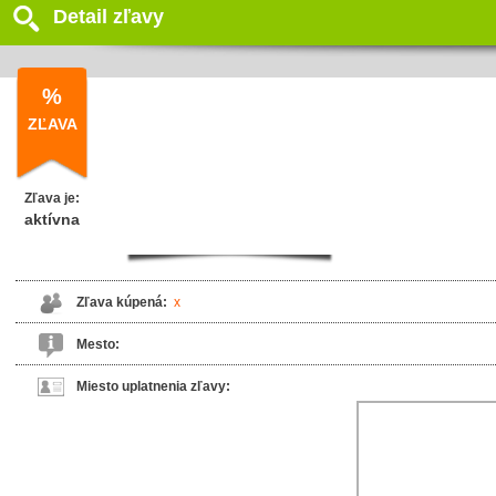
Detail zľavy
%
ZĽAVA
Zľava je:
aktívna
Zľava kúpená:
x
Mesto:
Miesto uplatnenia zľavy: