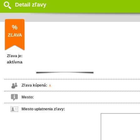
Detail zľavy
%
ZĽAVA
Zľava je:
aktívna
Zľava kúpená:
x
Mesto:
Miesto uplatnenia zľavy: