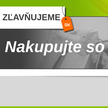
ZĽAVŇUJEME
SK
Nakupujte so