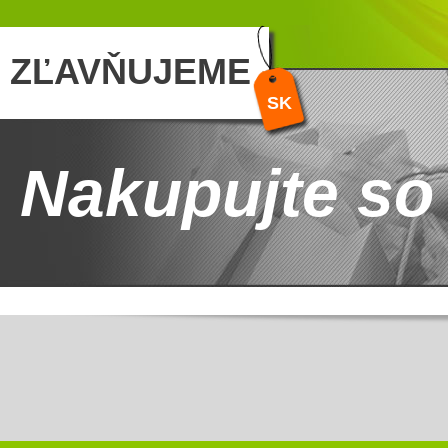
ZĽAVŇUJEME
SK
Nakupujte so