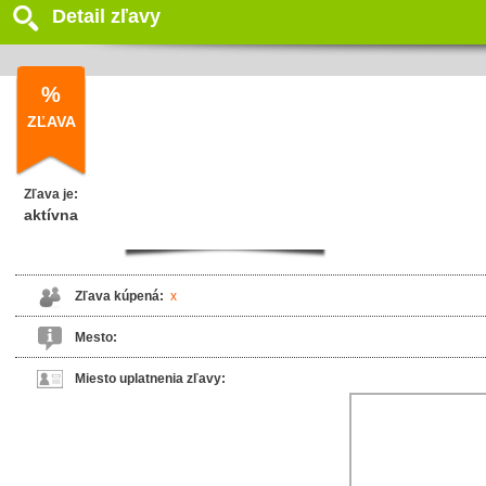
Detail zľavy
%
ZĽAVA
Zľava je:
aktívna
Zľava kúpená:
x
Mesto:
Miesto uplatnenia zľavy: