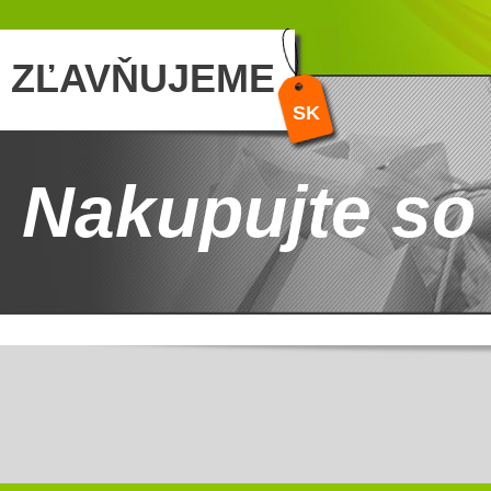
ZĽAVŇUJEME
SK
Nakupujte so