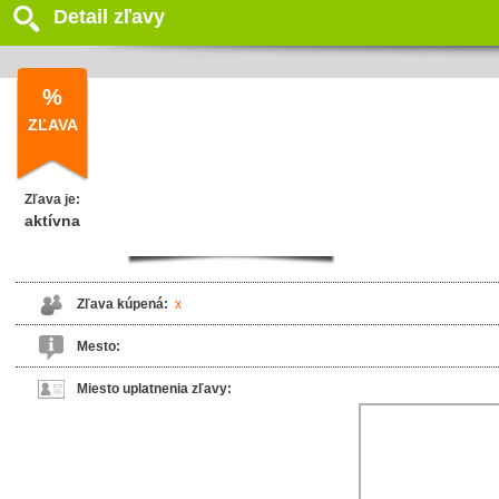
Detail zľavy
%
ZĽAVA
Zľava je:
aktívna
Zľava kúpená:
x
Mesto:
Miesto uplatnenia zľavy: