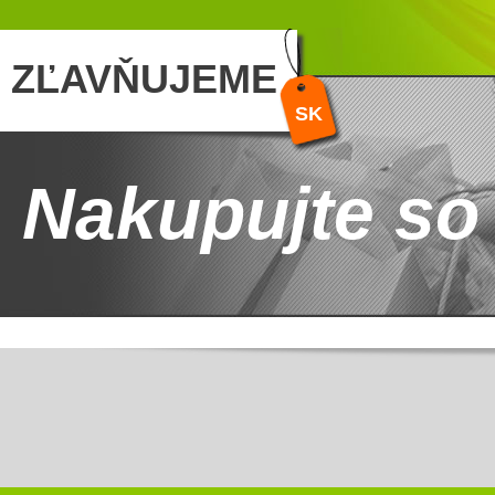
ZĽAVŇUJEME
SK
Nakupujte so