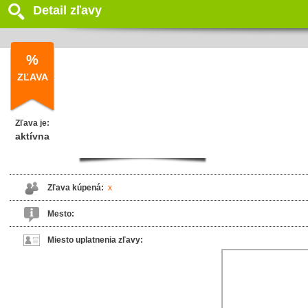
Detail zľavy
%
ZĽAVA
Zľava je:
aktívna
Zľava kúpená:
x
Mesto:
Miesto uplatnenia zľavy: