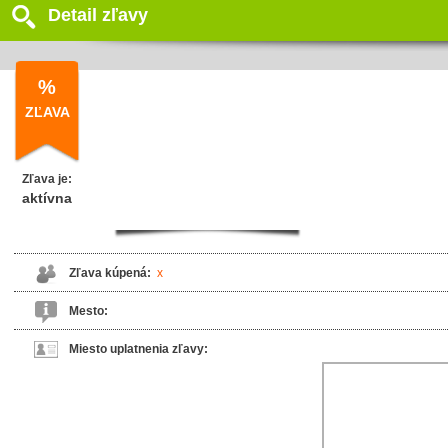
Detail zľavy
%
ZĽAVA
Zľava je:
aktívna
Zľava kúpená:
x
Mesto:
Miesto uplatnenia zľavy: