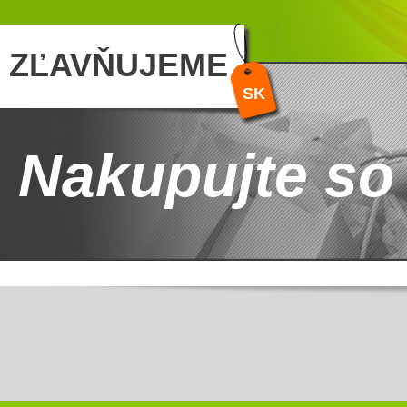
ZĽAVŇUJEME
SK
Nakupujte so