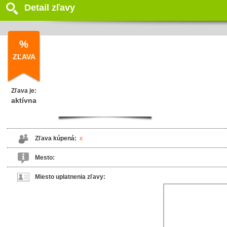
Detail zľavy
%
ZĽAVA
Zľava je:
aktívna
Zľava kúpená:
x
Mesto:
Miesto uplatnenia zľavy: