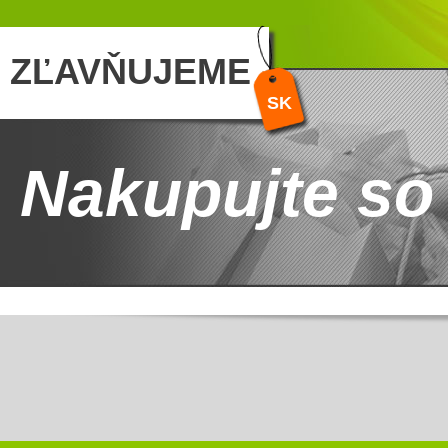
ZĽAVŇUJEME
SK
Nakupujte so