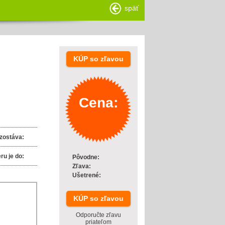
späť
KÚP so zľavou
Cena:
zostáva:
ru je do:
Pôvodne:
Zľava:
Ušetrené:
KÚP so zľavou
Odporučte zľavu
priateľom