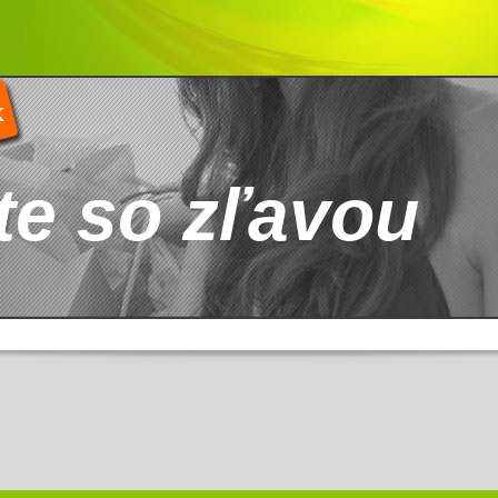
K
te so zľavou