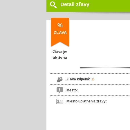
Detail zľavy
%
ZĽAVA
Zľava je:
aktívna
Zľava kúpená:
x
Mesto:
Miesto uplatnenia zľavy: