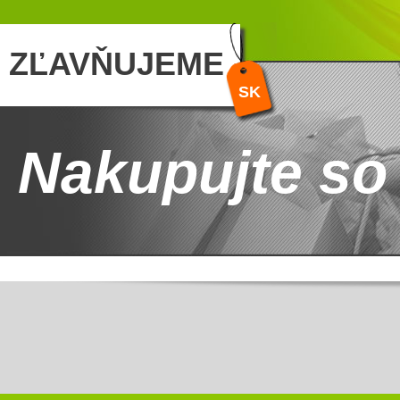
ZĽAVŇUJEME
SK
Nakupujte so