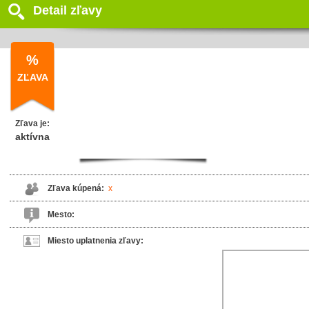
Detail zľavy
%
ZĽAVA
Zľava je:
aktívna
Zľava kúpená:
x
Mesto:
Miesto uplatnenia zľavy: