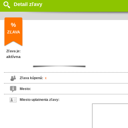
Detail zľavy
%
ZĽAVA
Zľava je:
aktívna
Zľava kúpená:
x
Mesto:
Miesto uplatnenia zľavy: