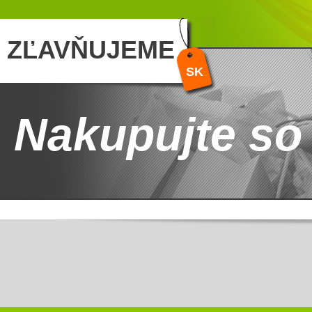
ZĽAVŇUJEME
SK
Nakupujte so