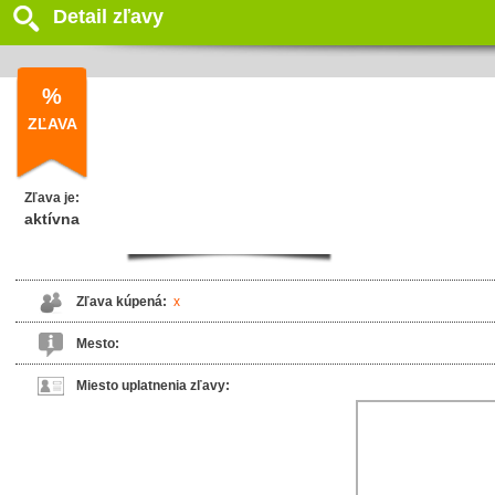
Detail zľavy
%
ZĽAVA
Zľava je:
aktívna
Zľava kúpená:
x
Mesto:
Miesto uplatnenia zľavy: