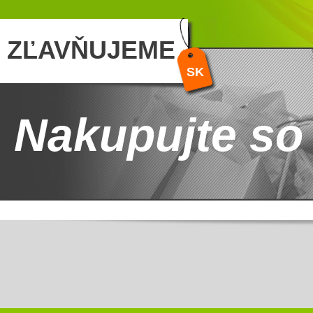
ZĽAVŇUJEME
SK
Nakupujte so