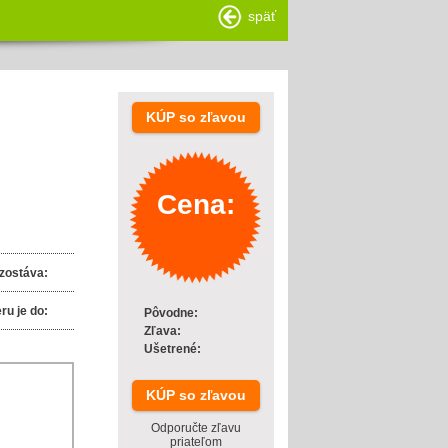
späť
KÚP so zľavou
Cena:
zostáva:
ru je do:
Pôvodne:
Zľava:
Ušetrené:
KÚP so zľavou
Odporučte zľavu
priateľom