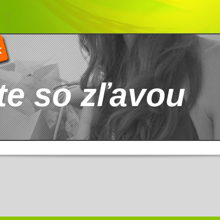
K
te so zľavou