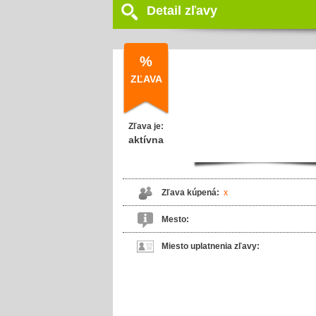
Detail zľavy
%
ZĽAVA
Zľava je:
aktívna
Zľava kúpená:
x
Mesto:
Miesto uplatnenia zľavy: