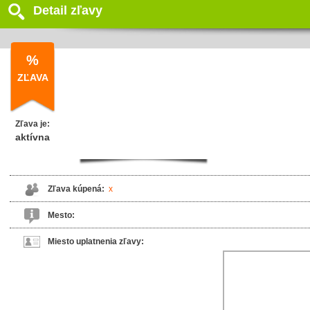
Detail zľavy
%
ZĽAVA
Zľava je:
aktívna
Zľava kúpená:
x
Mesto:
Miesto uplatnenia zľavy: