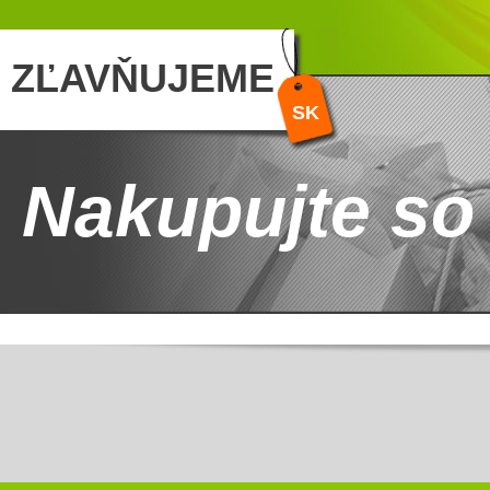
ZĽAVŇUJEME
SK
Nakupujte so