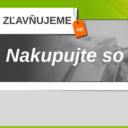
ZĽAVŇUJEME
SK
Nakupujte so