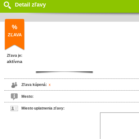
Detail zľavy
%
ZĽAVA
Zľava je:
aktívna
Zľava kúpená:
x
Mesto:
Miesto uplatnenia zľavy: