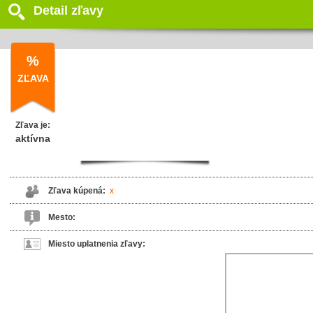
Detail zľavy
%
ZĽAVA
Zľava je:
aktívna
Zľava kúpená:
x
Mesto:
Miesto uplatnenia zľavy: