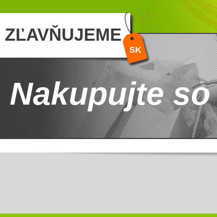
ZĽAVŇUJEME
SK
Nakupujte so