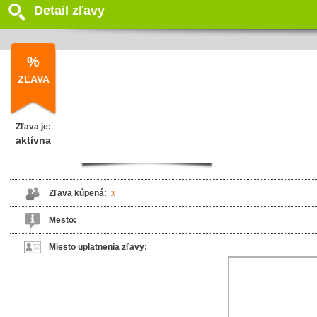
Detail zľavy
%
ZĽAVA
Zľava je:
aktívna
Zľava kúpená:
x
Mesto:
Miesto uplatnenia zľavy: