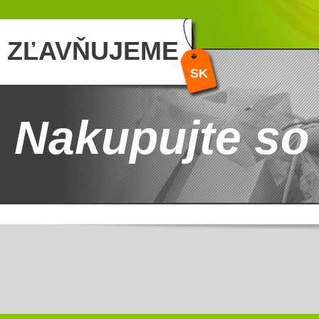
ZĽAVŇUJEME
SK
Nakupujte so