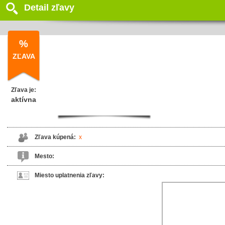
Detail zľavy
%
ZĽAVA
Zľava je:
aktívna
Zľava kúpená:
x
Mesto:
Miesto uplatnenia zľavy: