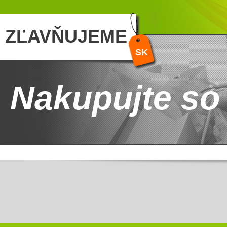
ZĽAVŇUJEME
SK
Nakupujte so