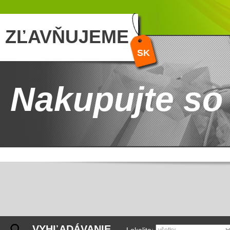
ZĽAVŇUJEME
SK
Nakupujte so
VYHĽADÁVANIE