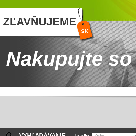
ZĽAVŇUJEME
SK
Nakupujte so
VYHĽADÁVANIE